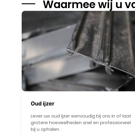
Waarmee wij u va
Oud ijzer
Lever uw oud ijzer eenvoudig bij ons in of laat
grotere hoeveelheden snel en professioneel
bij u ophalen.