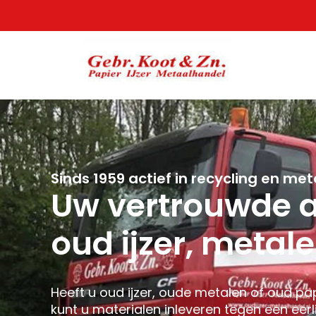
Sinds 1959 actief in recycling en me
Uw vertrouwde a
oud ijzer, metal
Heeft u oud ijzer, oude metalen of oud pa
kunt u materialen inleveren tegen een eerl