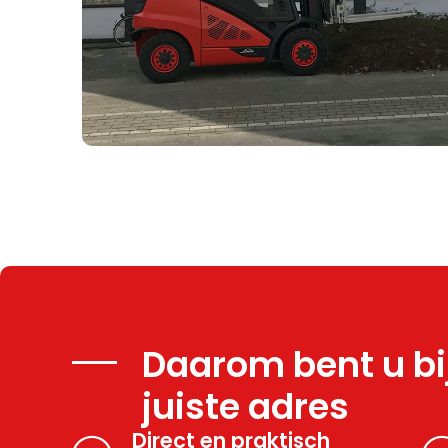
Daarom bent u bi
juiste adres
Direct en praktisch