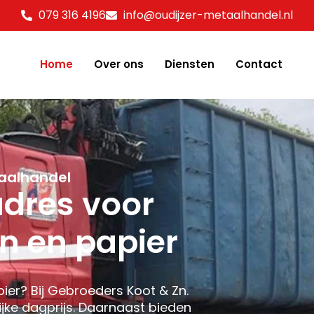
079 316 4196
info@oudijzer-metaalhandel.nl
Home
Over ons
Diensten
Contact
taalhandel
dres voor
en en papier
pier? Bij Gebroeders Koot & Zn.
ijke dagprijs. Daarnaast bieden